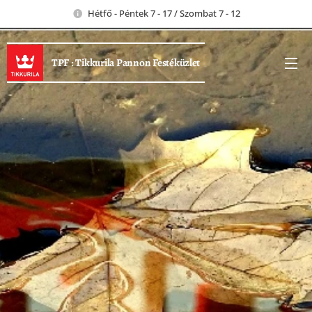
Hétfő - Péntek 7 - 17 / Szombat 7 - 12
TPF : Tikkurila Pannon Festéküzlet
.